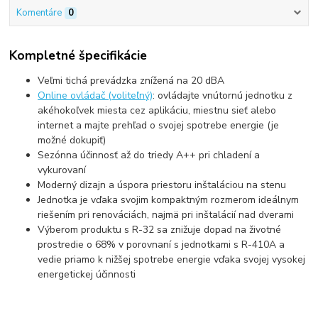
Komentáre
0
Kompletné špecifikácie
Veľmi tichá prevádzka znížená na 20 dBA
Online ovládač (voliteľný)
: ovládajte vnútornú jednotku z
akéhokoľvek miesta cez aplikáciu, miestnu sieť alebo
internet a majte prehľad o svojej spotrebe energie (je
možné dokupiť)
Sezónna účinnosť až do triedy A++ pri chladení a
vykurovaní
Moderný dizajn a úspora priestoru inštaláciou na stenu
Jednotka je vďaka svojim kompaktným rozmerom ideálnym
riešením pri renováciách, najmä pri inštalácií nad dverami
Výberom produktu s R-32 sa znižuje dopad na životné
prostredie o 68% v porovnaní s jednotkami s R-410A a
vedie priamo k nižšej spotrebe energie vďaka svojej vysokej
energetickej účinnosti