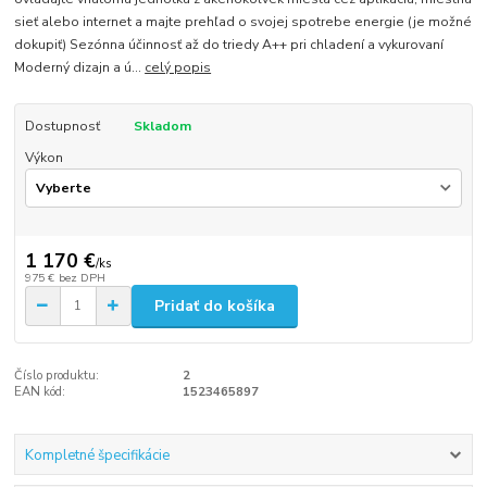
sieť alebo internet a majte prehľad o svojej spotrebe energie (je možné
dokupiť) Sezónna účinnosť až do triedy A++ pri chladení a vykurovaní
Moderný dizajn a ú...
celý popis
Dostupnosť
Skladom
Výkon
1 170 €
/
ks
975 €
bez DPH
Pridať do košíka
Číslo produktu:
2
EAN kód:
1523465897
Kompletné špecifikácie