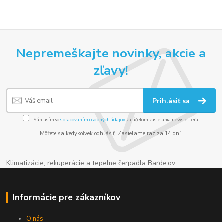
Nepremeškajte novinky, akcie a
zľavy!
Prihlásiť sa
Súhlasím so
spracovaním osobných údajov
za účelom zasielania newslettera.
Môžete sa kedykoľvek odhlásiť. Zasielame raz za 14 dní.
Klimatizácie, rekuperácie a tepelne čerpadla Bardejov
Informácie pre zákazníkov
O nás