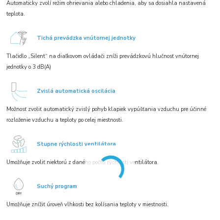
Automaticky zvolí režim ohrievania alebo chladenia, aby sa dosiahla nastavená
teplota.
Tichá prevádzka vnútornej jednotky
Tlačidlo „Silent“ na diaľkovom ovládači zníži prevádzkovú hlučnosť vnútornej
jednotky o 3 dB(A)
Zvislá automatická oscilácia
Možnosť zvoliť automatický zvislý pohyb klapiek vypúšťania vzduchu pre účinné
rozloženie vzduchu a teploty po celej miestnosti.
Stupne rýchlosti ventilátora
Umožňuje zvoliť niektorú z daného počtu rýchlostí ventilátora.
Suchý program
Umožňuje znížiť úroveň vlhkosti bez kolísania teploty v miestnosti.