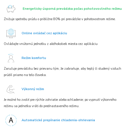
Energeticky úsporná prevádzka počas pohotovostného režimu
Znižuje spotrebu prúdu o približne 80% pri prevádzke v pohotovostnom režime.
Online ovládač cez aplikáciu
Ovládajte vnútornú jednotku z akéhokoľvek miesta cez aplikáciu
Režim komfortu
Zaručuje prevádzku bez prievanu tým, že zabraňuje, aby teplý či studený vzduch
prúdil priamo na telo človeka.
Výkonný režim
Je možné ho zvoliť pre rýchle zohriatie alebo ochladenie; po vypnutí výkonného
režimu sa jednotka vráti do prednastaveného režimu.
Automatické prepínanie chladenia-ohrievania