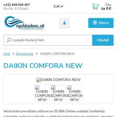
0
ks
+421 948 040 407
EUR
za
0 €
(Po-Pia, 8-16 hod.)
Menu
Hľadať
Úvod
Klimatizácie
DAIKIN COMFORA NEW
DAIKIN COMFORA NEW
Veľmi tichá prevádzka znížená na 20 dBA Online ovládač (voliteľný):
ovládajte vnútornú jednotku z akéhokoľvek miesta cez aplikáciu, miestnu