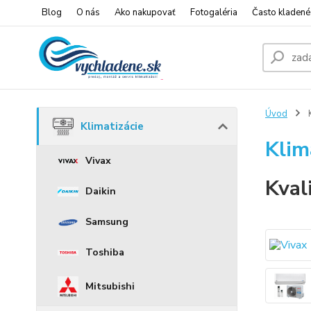
Blog
O nás
Ako nakupovať
Fotogaléria
Často kladené
Úvod
K
Klimatizácie
Klim
Vivax
Kval
Daikin
Samsung
Toshiba
Mitsubishi