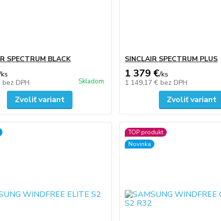
IR SPECTRUM BLACK
SINCLAIR SPECTRUM PLUS
1 379 €
/
ks
/
ks
Skladom
€
bez DPH
1 149,17 €
bez DPH
Zvoliť variant
Zvoliť variant
TOP produkt
Novinka