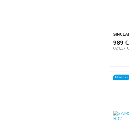
SINCLA
989 €
824,17 
Novinka