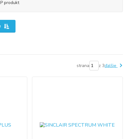
P produkt
e
strana
z 3
ďalšie