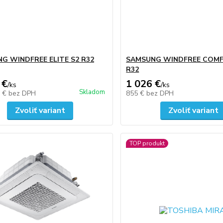
G WINDFREE ELITE S2 R32
SAMSUNG WINDFREE COMF
R32
 €
1 026 €
/
ks
/
ks
Skladom
7 €
bez DPH
855 €
bez DPH
Zvoliť variant
Zvoliť variant
TOP produkt