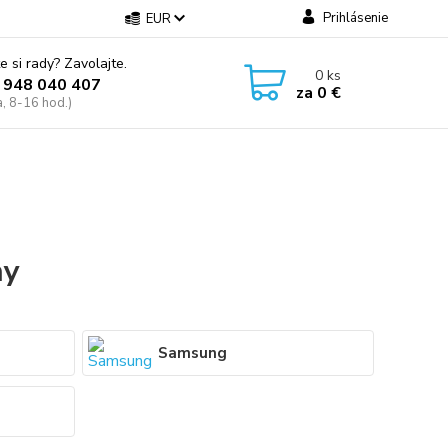
Prihlásenie
EUR
e si rady? Zavolajte.
0
ks
 948 040 407
za
0 €
a, 8-16 hod.)
ny
Samsung