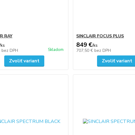
IR RAY
SINCLAIR FOCUS PLUS
849 €
/
ks
/
ks
Skladom
€
bez DPH
707,50 €
bez DPH
Zvoliť variant
Zvoliť variant