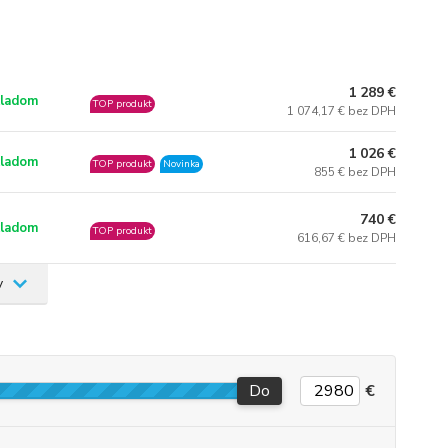
1 289 €
ladom
TOP produkt
1 074,17 € bez DPH
1 026 €
ladom
TOP produkt
Novinka
855 € bez DPH
740 €
ladom
TOP produkt
616,67 € bez DPH
v
Do
€