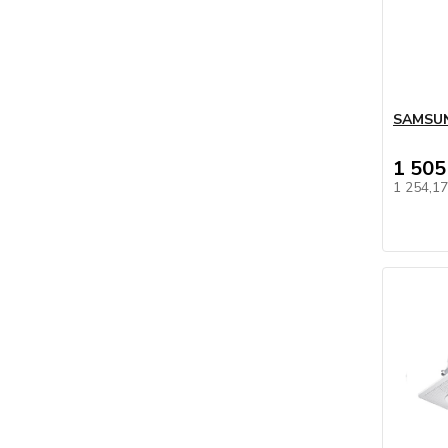
SAMSUN
1 505
1 254,1