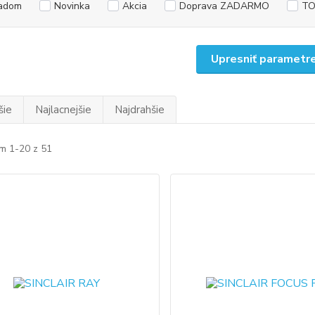
adom
Novinka
Akcia
Doprava ZADARMO
TO
Upresniť parametr
šie
Najlacnejšie
Najdrahšie
m 1-20 z 51