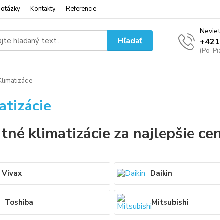
 otázky
Kontakty
Referencie
Neviet
Hľadať
+421
(Po-Pi
limatizácie
atizácie
itné klimatizácie za najlepšie ce
Vivax
Daikin
Toshiba
Mitsubishi