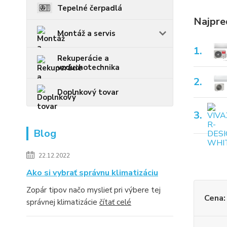
Tepelné čerpadlá
Najpre
Montáž a servis
1.
Rekuperácie a
vzduchotechnika
2.
Doplnkový tovar
3.
Blog
22.12.2022
Ako si vybrať správnu klimatizáciu
Zopár tipov načo myslieť pri výbere tej
Cena:
správnej klimatizácie
čítať celé