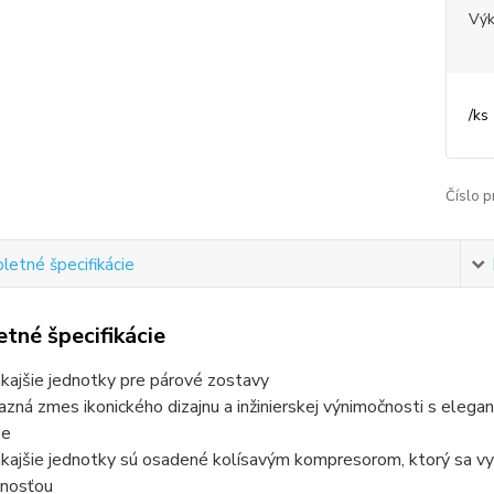
Vý
/
ks
Číslo p
etné špecifikácie
tné špecifikácie
kajšie jednotky pre párové zostavy
azná zmes ikonického dizajnu a inžinierskej výnimočnosti s eleg
be
kajšie jednotky sú osadené kolísavým kompresorom, ktorý sa vy
nnosťou