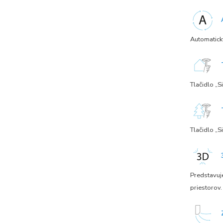
Automaticky
Tlačidlo „S
Tlačidlo „S
Predstavuje
priestorov.