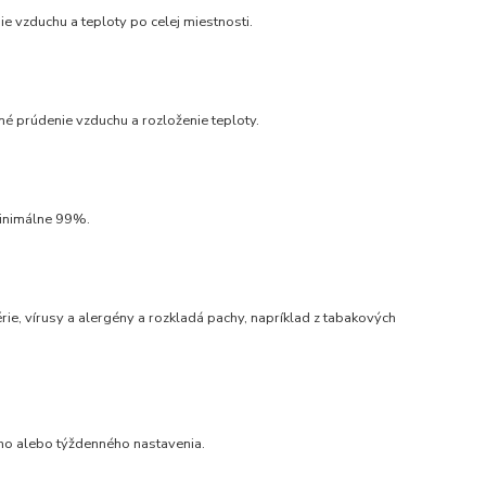
e vzduchu a teploty po celej miestnosti.
 prúdenie vzduchu a rozloženie teploty.
 minimálne 99%.
rie, vírusy a alergény a rozkladá pachy, napríklad z tabakových
ého alebo týždenného nastavenia.