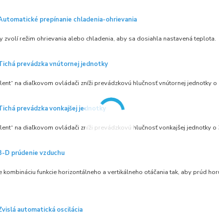
Automatické prepínanie chladenia-ohrievania
 zvolí režim ohrievania alebo chladenia, aby sa dosiahla nastavená teplota.
Tichá prevádzka vnútornej jednotky
ilent“ na diaľkovom ovládači zníži prevádzkovú hlučnosť vnútornej jednotky o
Tichá prevádzka vonkajšej jednotky
ilent“ na diaľkovom ovládači zníži prevádzkovú hlučnosť vonkajšej jednotky o 
3-D prúdenie vzduchu
 kombináciu funkcie horizontálneho a vertikálneho otáčania tak, aby prúd h
Zvislá automatická oscilácia