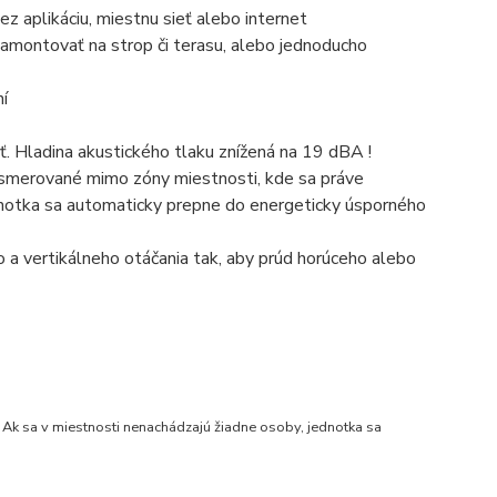
z aplikáciu, miestnu sieť alebo internet
namontovať na strop či terasu, alebo jednoducho
í
ť. Hladina akustického tlaku znížená na 19 dBA !
asmerované mimo zóny miestnosti, kde sa práve
dnotka sa automaticky prepne do energeticky úsporného
 a vertikálneho otáčania tak, aby prúd horúceho alebo
Ak sa v miestnosti nenachádzajú žiadne osoby, jednotka sa