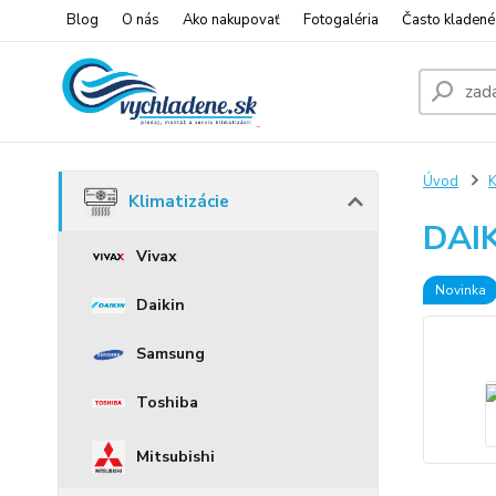
Blog
O nás
Ako nakupovať
Fotogaléria
Často kladené
Úvod
K
Klimatizácie
DAI
Vivax
Novinka
Daikin
Samsung
Toshiba
Mitsubishi