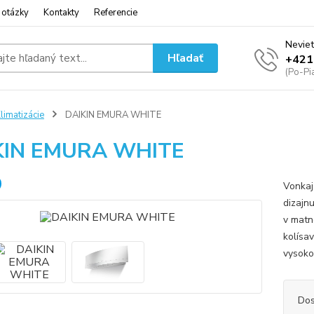
 otázky
Kontakty
Referencie
Neviet
Hľadať
+421
(Po-Pi
limatizácie
DAIKIN EMURA WHITE
KIN EMURA WHITE
Vonkaj
dizajn
v matn
kolísa
vysoko
Dos