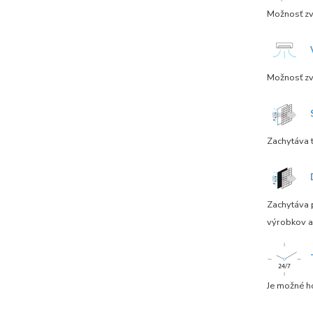
Možnosť zvo
Možnosť zv
Zachytáva t
Zachytáva p
výrobkov a
Je možné h