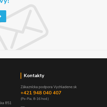
vy!
Kontakty
Zákaznícka podpora Vychladene.sk
+421 948 040 407
(Po-Pia, 8-16 hod.)
lka
851