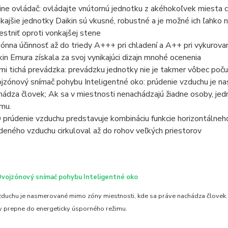
ine ovládač: ovládajte vnútornú jednotku z akéhokoľvek miesta ce
kajšie jednotky Daikin sú vkusné, robustné a je možné ich ľahko 
estniť oproti vonkajšej stene
ónna účinnosť až do triedy A+++ pri chladení a A++ pri vykurovan
kin Emura získala za svoj vynikajúci dizajn mnohé ocenenia
mi tichá prevádzka: prevádzku jednotky nie je takmer vôbec poču
jzónový snímač pohybu Inteligentné oko: prúdenie vzduchu je n
hádza človek; Ak sa v miestnosti nenachádzajú žiadne osoby, je
imu.
 prúdenie vzduchu predstavuje kombináciu funkcie horizontálneho
deného vzduchu cirkuloval až do rohov veľkých priestorov
D
vojzónový snímač pohybu Inteligentné oko
zduchu je nasmerované mimo zóny miestnosti, kde sa práve nachádza človek. 
y prepne do energeticky úsporného režimu.