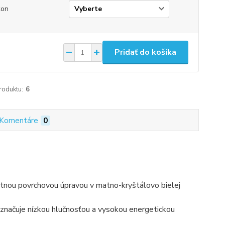
kon
Pridať do košíka
roduktu:
6
Komentáre
0
antnou povrchovou úpravou v matno-kryštálovo bielej
značuje nízkou hlučnosťou a vysokou energetickou