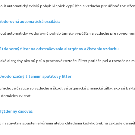
liť automatický zvislý pohyb klapiek vypúšťania vzduchu pre účinné rozloženi
Vodorovná automatická oscilácia
oliť automatický vodorovný pohyb lamely vypúšťania vzduchu pre rovnomerné
Strieborný filter na odstraňovanie alergénov a čistenie vzduchu
aké alergény ako sú peľ a prachové roztoče. Filter potláča peľ a roztoče na
Deodorizačný titánium apatitový filter
rachové častice zo vzduchu a škodlivé organické chemické látky, ako sú bakté
 domácich zvierat.
Týždenný časovač
o nastaviť na spustenie kúrenia alebo chladenia kedykoľvek na základe denn