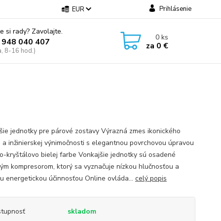
Prihlásenie
EUR
e si rady? Zavolajte.
0
ks
 948 040 407
za
0 €
a, 8-16 hod.)
šie jednotky pre párové zostavy Výrazná zmes ikonického
u a inžinierskej výnimočnosti s elegantnou povrchovou úpravou
o-kryštálovo bielej farbe Vonkajšie jednotky sú osadené
vým kompresorom, ktorý sa vyznačuje nízkou hlučnosťou a
u energetickou účinnosťou Online ovláda...
celý popis
tupnosť
skladom