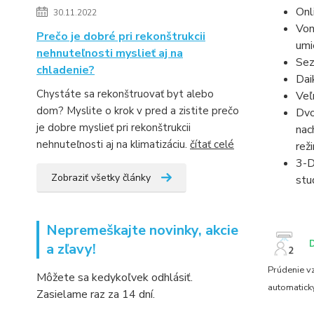
Onl
30.11.2022
Von
Prečo je dobré pri rekonštrukcii
umi
nehnuteľnosti myslieť aj na
Sez
chladenie?
Dai
Chystáte sa rekonštruovať byt alebo
Veľ
dom? Myslite o krok v pred a zistite prečo
Dvo
je dobre myslieť pri rekonštrukcii
nac
nehnuteľnosti aj na klimatizáciu.
čítať celé
rež
3-D
Zobraziť všetky články
stu
Nepremeškajte novinky, akcie
a zľavy!
Prúdenie v
Môžete sa kedykoľvek odhlásiť.
automatick
Zasielame raz za 14 dní.