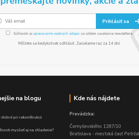
premeškajte novinky, akcie a zľa
Prihlásiť sa
Súhlasím so
spracovaním osobných údajov
za účelom zasielania newslettera.
Môžete sa kedykoľvek odhlásiť. Zasielame raz za 14 dní.
nejšie na blogu
Kde nás nájdete
Prevádzka:
 dobré pri rekonštrukcii
Černyševského
1287/10
ľnosti myslieť aj na chladenie?
Bratislava - mestská časť Petrža