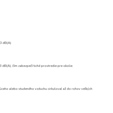
 3 dB(A)
3 dB(A), čím zabezpečí tiché prostredie pre okolie.
orúceho alebo studeného vzduchu cirkuloval až do rohov veľkých