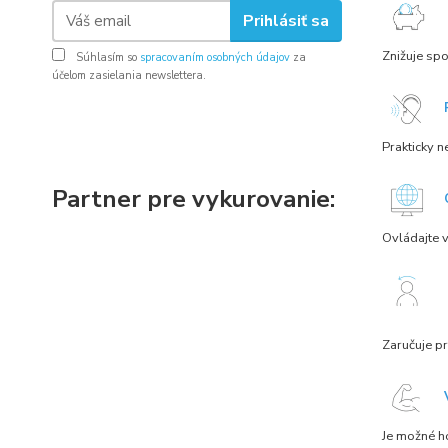
Prihlásiť sa
Znižuje sp
Súhlasím so
spracovaním osobných údajov
za
účelom zasielania newslettera.
Prakticky n
Partner pre vykurovanie:
Ovládajte v
Zaručuje pr
Je možné ho