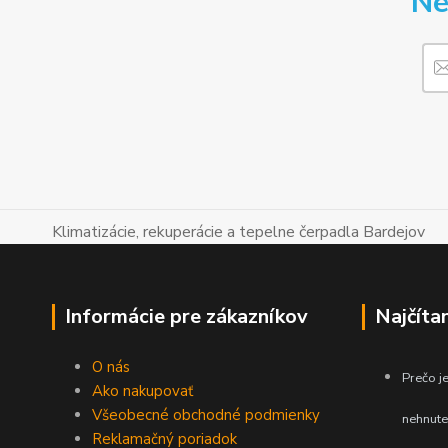
Ne
Klimatizácie, rekuperácie a tepelne čerpadla Bardejov
Informácie pre zákazníkov
Najčíta
O nás
Prečo je
Ako nakupovať
Všeobecné obchodné podmienky
nehnute
Reklamačný poriadok