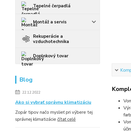
Tepelné čerpadlá
Montáž a servis
Rekuperácie a
vzduchotechnika
Doplnkový tovar
Kompl
Blog
Komple
22.12.2022
Von
Ako si vybrať správnu klimatizáciu
Výr
Zopár tipov načo myslieť pri výbere tej
far
správnej klimatizácie
čítať celé
Von
úči