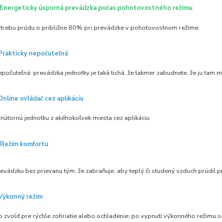
Energeticky úsporná prevádzka počas pohotovostného režimu
otrebu prúdu o približne 80% pri prevádzke v pohotovostnom režime.
Prakticky nepočuteľná
epočuteľná: prevádzka jednotky je taká tichá, že takmer zabudnete, že ju tam m
Online ovládač cez aplikáciu
nútornú jednotku z akéhokoľvek miesta cez aplikáciu
Režim komfortu
evádzku bez prievanu tým, že zabraňuje, aby teplý či studený vzduch prúdil p
Výkonný režim
 zvoliť pre rýchle zohriatie alebo ochladenie; po vypnutí výkonného režimu 