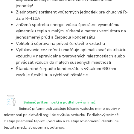
jednotky!
Zjednotený sortiment vnútorných jednotiek pre chladivá R-
32 a R-410A
Znížená spotreba energie vďaka špeciálne vyvinutému
výmenníku tepla s malými rúrkami a motoru ventilátora na
jednosmerný prúd a čerpadla kondenzátu
Voliteľná súprava na prívod čerstvého vzduchu
Vyfukovanie cez refnet umožňuje optimalizovať distribúciu
vzduchu v nepravidelne tvarovaných miestnostiach alebo
privádzať vzduch do malých susedných miestností
Štandardné čerpadlo kondenzátu s výtlakom 630mm
zvyšuje flexibilitu a rýchlosť inštalácie
Snímač prítomnosti a podlahový snímač
Snímač prítomnosti zaisťuje fúkanie vzduchu mimo osoby v
miestnosti pri aktivácii regulácie výfuku vzduchu. Podlahový snímač
zisťuje priemernú teplotu podlahy a zaisťuje rovnomernú distribúciu
teploty medzi stropom a podlahou.