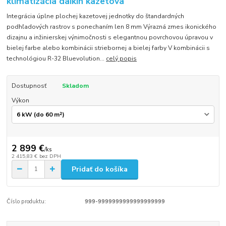
klimatizácia daikin kazetova
Integrácia úplne plochej kazetovej jednotky do štandardných
podhľadových rastrov s ponechaním len 8 mm Výrazná zmes ikonického
dizajnu a inžinierskej výnimočnosti s elegantnou povrchovou úpravou v
bielej farbe alebo kombinácii striebornej a bielej farby V kombinácii s
technológiou R-32 Bluevolution...
celý popis
Dostupnosť
Skladom
Výkon
2 899 €
/
ks
2 415,83 €
bez DPH
Pridať do košíka
Číslo produktu:
999-9999999999999999999