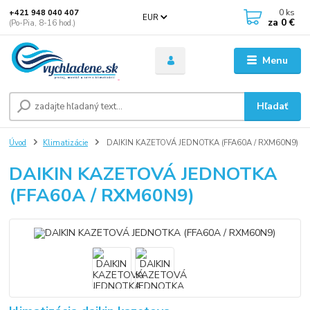
0
ks
+421 948 040 407
EUR
za
0 €
(Po-Pia, 8-16 hod.)
Menu
Hľadať
Úvod
Klimatizácie
DAIKIN KAZETOVÁ JEDNOTKA (FFA60A / RXM60N9)
DAIKIN KAZETOVÁ JEDNOTKA
(FFA60A / RXM60N9)