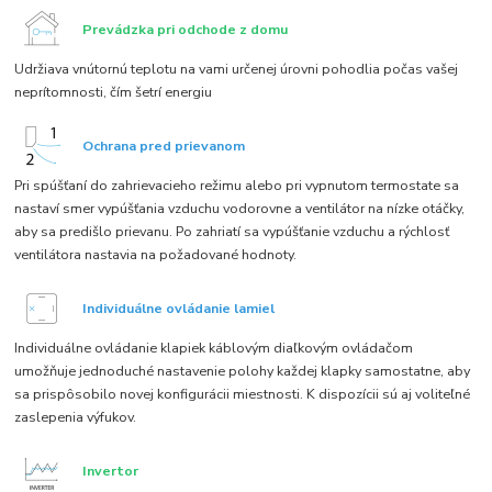
Prevádzka pri odchode z domu
Udržiava vnútornú teplotu na vami určenej úrovni pohodlia počas vašej
neprítomnosti, čím šetrí energiu
Ochrana pred prievanom
Pri spúšťaní do zahrievacieho režimu alebo pri vypnutom termostate sa
nastaví smer vypúšťania vzduchu vodorovne a ventilátor na nízke otáčky,
aby sa predišlo prievanu. Po zahriatí sa vypúšťanie vzduchu a rýchlosť
ventilátora nastavia na požadované hodnoty.
I
ndividuálne ovládanie lamiel
Individuálne ovládanie klapiek káblovým diaľkovým ovládačom
umožňuje jednoduché nastavenie polohy každej klapky samostatne, aby
sa prispôsobilo novej konfigurácii miestnosti. K dispozícii sú aj voliteľné
zaslepenia výfukov.
Invertor