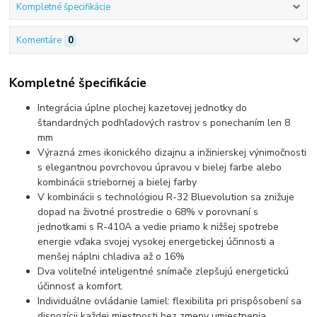
Kompletné špecifikácie
Komentáre
0
Kompletné špecifikácie
Integrácia úplne plochej kazetovej jednotky do
štandardných podhľadových rastrov s ponechaním len 8
mm
Výrazná zmes ikonického dizajnu a inžinierskej výnimočnosti
s elegantnou povrchovou úpravou v bielej farbe alebo
kombinácii striebornej a bielej farby
V kombinácii s technológiou R-32 Bluevolution sa znižuje
dopad na životné prostredie o 68% v porovnaní s
jednotkami s R-410A a vedie priamo k nižšej spotrebe
energie vďaka svojej vysokej energetickej účinnosti a
menšej náplni chladiva až o 16%
Dva voliteľné inteligentné snímače zlepšujú energetickú
účinnosť a komfort.
Individuálne ovládanie lamiel: flexibilita pri prispôsobení sa
dispozícii každej miestnosti bez zmeny umiestnenia