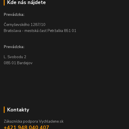
Kde nás nájdete
Prevádzka:
Černyševského
1287/10
Bratislava - mestská časť Petržalka
851 01
Prevádzka:
L. Svobodu 2
085 01 Bardejov
Kontakty
Zákaznícka podpora Vychladene.sk
+421 948 040 407