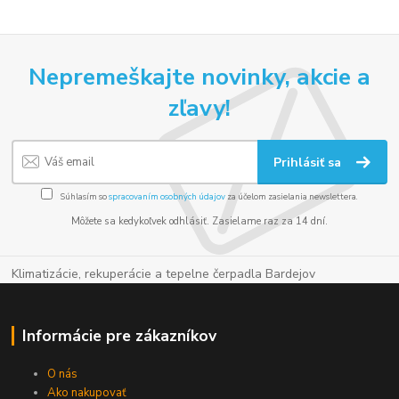
Nepremeškajte novinky, akcie a
zľavy!
Prihlásiť sa
Súhlasím so
spracovaním osobných údajov
za účelom zasielania newslettera.
Môžete sa kedykoľvek odhlásiť. Zasielame raz za 14 dní.
Klimatizácie, rekuperácie a tepelne čerpadla Bardejov
Informácie pre zákazníkov
O nás
Ako nakupovať