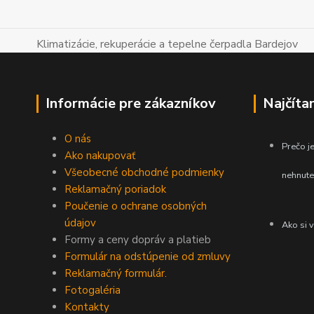
Klimatizácie, rekuperácie a tepelne čerpadla Bardejov
Informácie pre zákazníkov
Najčíta
O nás
Prečo je
Ako nakupovať
Všeobecné obchodné podmienky
nehnute
Reklamačný poriadok
Poučenie o ochrane osobných
údajov
Ako si 
Formy a ceny dopráv a platieb
Formulár na odstúpenie od zmluvy
Reklamačný formulár.
Fotogaléria
Kontakty