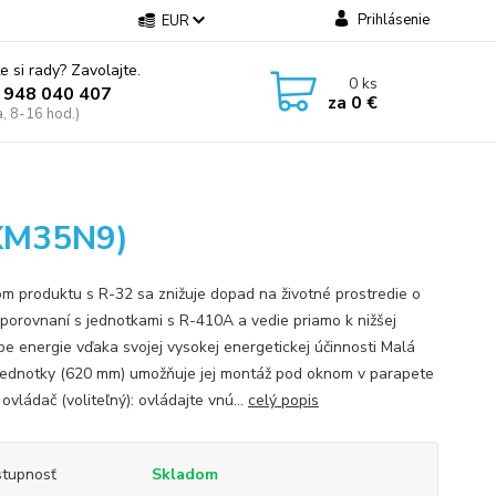
Prihlásenie
EUR
e si rady? Zavolajte.
0
ks
 948 040 407
za
0 €
a, 8-16 hod.)
XM35N9)
m produktu s R-32 sa znižuje dopad na životné prostredie o
porovnaní s jednotkami s R-410A a vedie priamo k nižšej
be energie vďaka svojej vysokej energetickej účinnosti Malá
jednotky (620 mm) umožňuje jej montáž pod oknom v parapete
ovládač (voliteľný): ovládajte vnú...
celý popis
tupnosť
Skladom