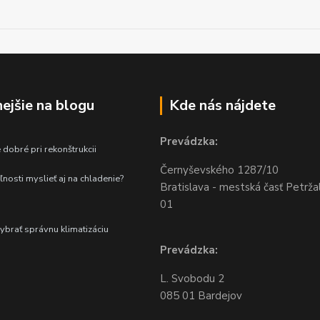
nejšie na blogu
Kde nás nájdete
Prevádzka:
 dobré pri rekonštrukcii
Černyševského
1287/10
ľnosti myslieť aj na chladenie?
Bratislava - mestská časť Petrža
01
vybrať správnu klimatizáciu
Prevádzka:
L. Svobodu 2
085 01 Bardejov