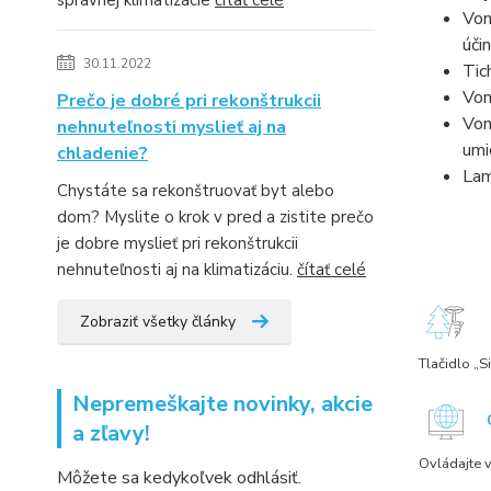
správnej klimatizácie
čítať celé
Von
úči
30.11.2022
Tic
Von
Prečo je dobré pri rekonštrukcii
Von
nehnuteľnosti myslieť aj na
umi
chladenie?
Lam
Chystáte sa rekonštruovať byt alebo
dom? Myslite o krok v pred a zistite prečo
je dobre myslieť pri rekonštrukcii
nehnuteľnosti aj na klimatizáciu.
čítať celé
Zobraziť všetky články
Tlačidlo „S
Nepremeškajte novinky, akcie
a zľavy!
Ovládajte v
Môžete sa kedykoľvek odhlásiť.