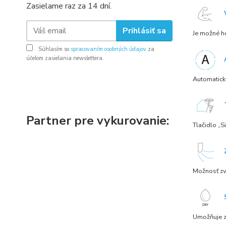
Zasielame raz za 14 dní.
Prihlásiť sa
Je možné ho
Súhlasím so
spracovaním osobných údajov
za
účelom zasielania newslettera.
Automaticky
Partner pre vykurovanie:
Tlačidlo „S
Možnosť zvo
Umožňuje zn