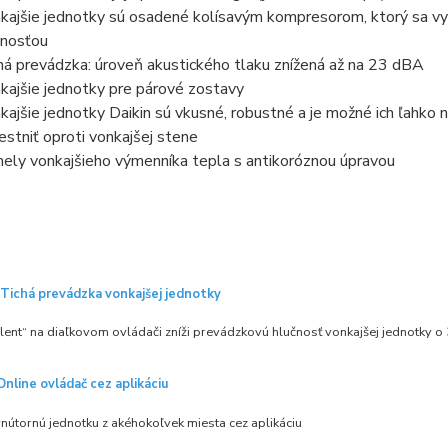
kajšie jednotky sú osadené kolísavým kompresorom, ktorý sa vy
nnosťou
há prevádzka: úroveň akustického tlaku znížená až na 23 dBA
kajšie jednotky pre párové zostavy
kajšie jednotky Daikin sú vkusné, robustné a je možné ich ľahko 
estniť oproti vonkajšej stene
ely vonkajšieho výmenníka tepla s antikoróznou úpravou
Tichá prevádzka vonkajšej jednotky
ilent“ na diaľkovom ovládači zníži prevádzkovú hlučnosť vonkajšej jednotky o 
Online ovládač cez aplikáciu
nútornú jednotku z akéhokoľvek miesta cez aplikáciu