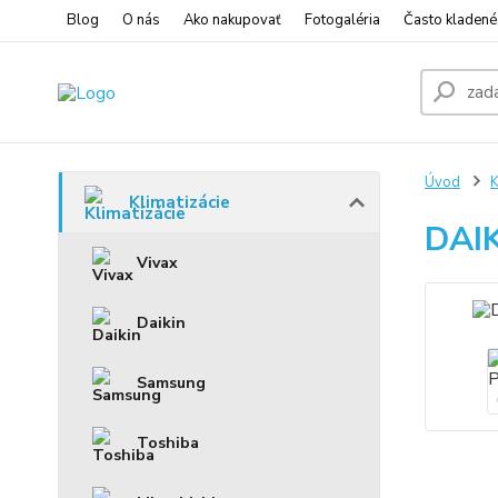
Blog
O nás
Ako nakupovať
Fotogaléria
Často kladené
Úvod
K
Klimatizácie
DAI
Vivax
Daikin
Samsung
Toshiba