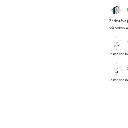
Zachytáva p
výrobkov a
Je možné h
Je možné n