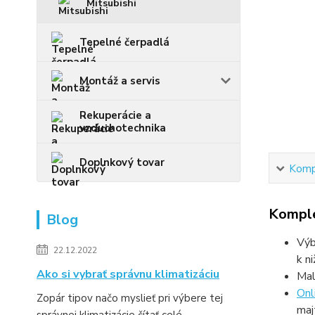
Mitsubishi
Tepelné čerpadlá
Montáž a servis
Rekuperácie a
vzduchotechnika
Doplnkový tovar
Kompl
Komple
Blog
Výb
22.12.2022
k n
Ako si vybrať správnu klimatizáciu
Mal
Onl
Zopár tipov načo myslieť pri výbere tej
maj