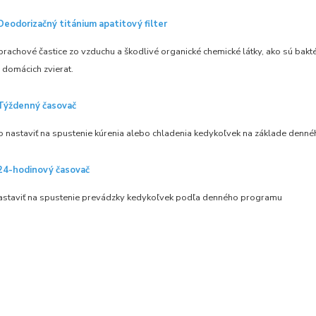
Deodorizačný titánium apatitový filter
rachové častice zo vzduchu a škodlivé organické chemické látky, ako sú bakté
 domácich zvierat.
Týždenný časovač
o nastaviť na spustenie kúrenia alebo chladenia kedykoľvek na základe denn
24-hodinový časovač
astaviť na spustenie prevádzky kedykoľvek podľa denného programu