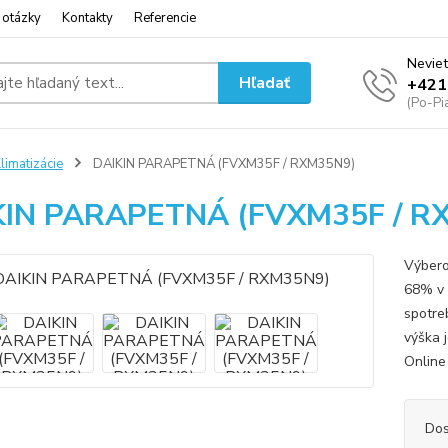
 otázky
Kontakty
Referencie
Neviet
Hľadať
+421
(Po-Pi
limatizácie
DAIKIN PARAPETNÁ (FVXM35F / RXM35N9)
KIN PARAPETNÁ (FVXM35F / R
Výbero
68% v 
spotre
výška 
Online 
Dos