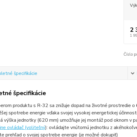
Vý
2 
1 9
Číslo p
etné špecifikácie
tné špecifikácie
erom produktu s R-32 sa znižuje dopad na životné prostredie o
ižšej spotrebe energie vďaka svojej vysokej energetickej účinnost
á výška jednotky (620 mm) umožňuje jej montáž pod oknom v p
ine ovládač (voliteľný
): ovládajte vnútornú jednotku z akéhokoľve
te prehľad o svojej spotrebe energie (je možné dokupiť)