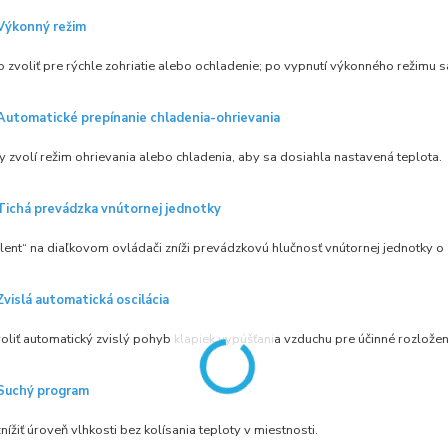
Výkonný režim
 zvoliť pre rýchle zohriatie alebo ochladenie; po vypnutí výkonného režimu 
Automatické prepínanie chladenia-ohrievania
 zvolí režim ohrievania alebo chladenia, aby sa dosiahla nastavená teplota.
Tichá prevádzka vnútornej jednotky
ilent“ na diaľkovom ovládači zníži prevádzkovú hlučnosť vnútornej jednotky o
Zvislá automatická oscilácia
liť automatický zvislý pohyb klapiek vypúšťania vzduchu pre účinné rozloženi
Suchý program
ížiť úroveň vlhkosti bez kolísania teploty v miestnosti.