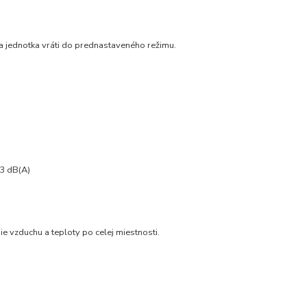
sa jednotka vráti do prednastaveného režimu.
 3 dB(A)
e vzduchu a teploty po celej miestnosti.