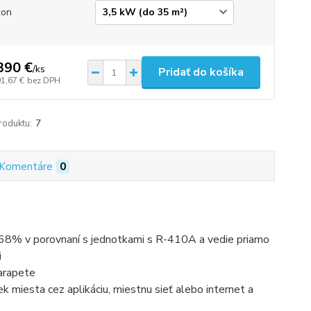
kon
390 €
/
ks
Pridať do košíka
91,67 €
bez DPH
roduktu:
7
Komentáre
0
 68% v porovnaní s jednotkami s R-410A a vedie priamo
i
arapete
k miesta cez aplikáciu, miestnu sieť alebo internet a