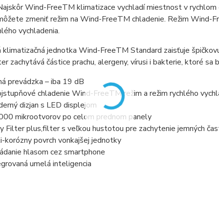
 Najskôr Wind-FreeTM klimatizace vychladí miestnost v rychlo
 môžete zmeniť režim na Wind-FreeTM chladenie. Režim Wind-F
hlého vychladenia.
klimatizačná jednotka Wind-FreeTM Standard zaisťuje špičkovu ú
ter zachytává částice prachu, alergeny, vírusi i bakterie, ktoré sa
há prevádzka – iba 19 dB
jstupňové chladenie Wind-FreeTM režim a režim rychlého vychl
erný dizjan s LED displejom
000 mikrootvorov po celom prednom panely
y Filter plus,filter s veľkou hustotou pre zachytenie jemných čas
i-korózny povrch vonkajšej jednotky
ádanie hlasom cez smartphone
egrovaná umelá inteligencia