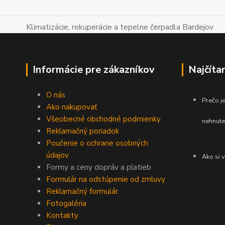
Klimatizácie, rekuperácie a tepelne čerpadla Bardejov
Informácie pre zákazníkov
Najčíta
O nás
Prečo je
Ako nakupovať
Všeobecné obchodné podmienky
nehnute
Reklamačný poriadok
Poučenie o ochrane osobných
údajov
Ako si 
Formy a ceny dopráv a platieb
Formulár na odstúpenie od zmluvy
Reklamačný formulár.
Fotogaléria
Kontakty