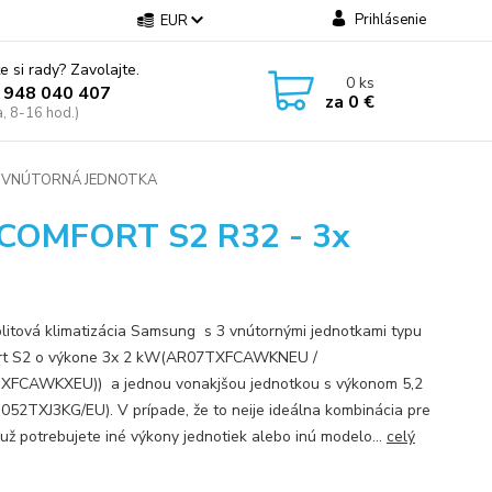
Prihlásenie
EUR
e si rady? Zavolajte.
0
ks
 948 040 407
za
0 €
a, 8-16 hod.)
x VNÚTORNÁ JEDNOTKA
OMFORT S2 R32 - 3x
plitová klimatizácia Samsung s 3 vnútornými jednotkami typu
rt S2 o výkone 3x 2 kW(AR07TXFCAWKNEU /
FCAWKXEU)) a jednou vonakjšou jednotkou s výkonom 5,2
052TXJ3KG/EU). V prípade, že to neije ideálna kombinácia pre
 už potrebujete iné výkony jednotiek alebo inú modelo...
celý