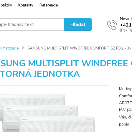
 otázky
Kontakty
Referencie
Neviet
Hľadať
+421
(Po-Pi
limatizácie
SAMSUNG MULTISPLIT WINDFREE COMFORT S2 R32 - 3
SUNG MULTISPLIT WINDFREE C
TORNÁ JEDNOTKA
Multis
Comfo
AR07TX
kW (AJ
Vás, či
popis