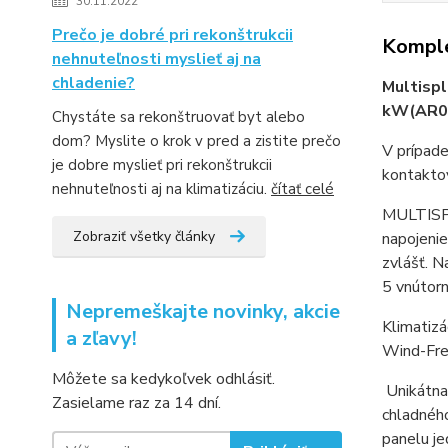
30.11.2022
Prečo je dobré pri rekonštrukcii
Komple
nehnuteľnosti myslieť aj na
chladenie?
Multispl
kW(AR07
Chystáte sa rekonštruovať byt alebo
dom? Myslite o krok v pred a zistite prečo
V prípade
je dobre myslieť pri rekonštrukcii
kontakto
nehnuteľnosti aj na klimatizáciu.
čítať celé
MULTISPLI
Zobraziť všetky články
napojenie
zvlášť. N
5 vnútorn
Nepremeškajte novinky, akcie
Klimatiz
a zľavy!
Wind-Free
Môžete sa kedykoľvek odhlásiť.
Unikátna
Zasielame raz za 14 dní.
chladnéh
panelu je