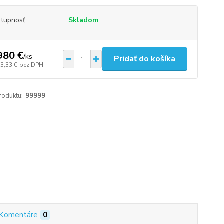
tupnosť
Skladom
980 €
/
ks
Pridať do košíka
83,33 €
bez DPH
roduktu:
99999
Komentáre
0