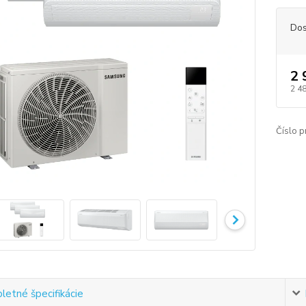
Dos
2 
2 4
Číslo p
etné špecifikácie