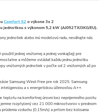
pu
Comfort S2
o výkone 3x 2
jednotkou s výkonom 5,2 kW (AJ052TXJ3KG/EU).
ýkony jednotiek alebo inú modelovú radu, neváhajte nás
oužití jednej vnútornej a jednej vonkajšej) pre
 samostatne a môžeme ovládať každu jednu jednotku
py vnútorných jednotiek v počte od 2 vnútorných až po
tizácie Samsung Wind-Free pre rok 2025. Samsung
nteligenciou a s energetickou účinnosťou A++.
 teplotu na komfortnej úrovni bez neprijemného pocitu
ch jemne rozptylený cez 21 000 mikrootvorov v prednom
u prúdenia vzduchu (0,15m/s) a pritom bez kolisania