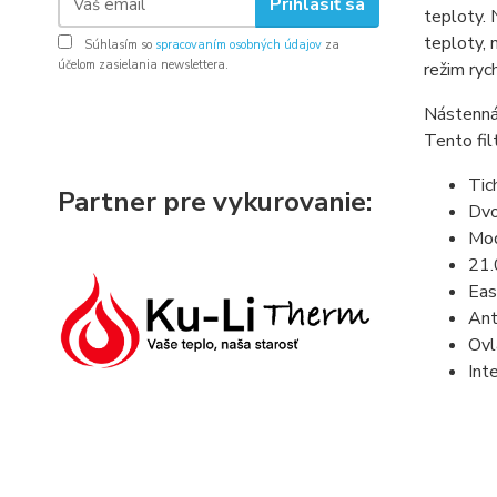
Prihlásiť sa
teploty.
teploty,
Súhlasím so
spracovaním osobných údajov
za
účelom zasielania newslettera.
režim ryc
Nástenná 
Tento fil
Tic
Partner pre vykurovanie:
Dvo
Mod
21.
Eas
Ant
Ovl
Int