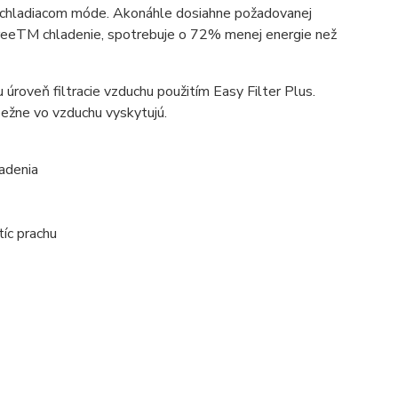
m chladiacom móde. Akonáhle dosiahne požadovanej
reeTM chladenie, spotrebuje o 72% menej energie než
roveň filtracie vzduchu použitím Easy Filter Plus.
 bežne vo vzduchu vyskytujú.
adenia
tíc prachu