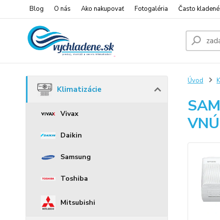
Blog
O nás
Ako nakupovať
Fotogaléria
Často kladené
Úvod
K
Klimatizácie
SAM
Vivax
VNÚ
Daikin
Samsung
Toshiba
Mitsubishi