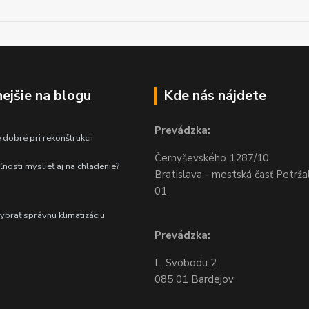
nejšie na blogu
Kde nás nájdete
Prevádzka:
 dobré pri rekonštrukcii
Černyševského
1287/10
ľnosti myslieť aj na chladenie?
Bratislava - mestská časť Petrža
01
vybrať správnu klimatizáciu
Prevádzka:
L. Svobodu 2
085 01 Bardejov