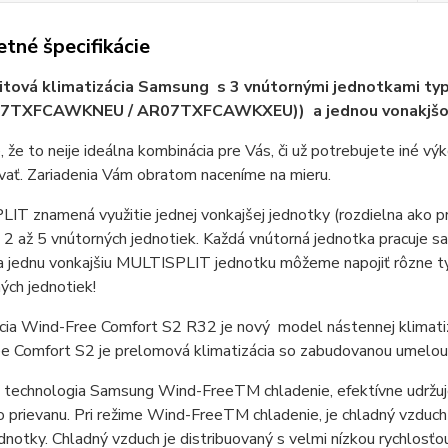
tné špecifikácie
itová klimatizácia Samsung s 3 vnútornými jednotkami ty
TXFCAWKNEU / AR07TXFCAWKXEU)) a jednou vonakjšou 
, že to neije ideálna kombinácia pre Vás, či už potrebujete iné v
vať. Zariadenia Vám obratom naceníme na mieru.
T znamená využitie jednej vonkajšej jednotky (rozdielna ako pri p
 2 až 5 vnútorných jednotiek. Každá vnútorná jednotka pracuje
a jednu vonkajšiu MULTISPLIT jednotku môžeme napojiť rôzne ty
ých jednotiek!
ácia Wind-Free Comfort S2 R32 je nový model nástennej klima
 Comfort S2 je prelomová klimatizácia so zabudovanou umelou i
 technologia Samsung Wind-FreeTM chladenie, efektívne udržuje
o prievanu. Pri režime Wind-FreeTM chladenie, je chladný vzdu
dnotky. Chladný vzduch je distribuovaný s velmi nízkou rychlosťo