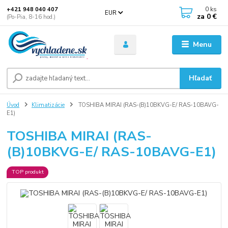
0
ks
+421 948 040 407
EUR
za
0 €
(Po-Pia, 8-16 hod.)
Menu
Hľadať
Úvod
Klimatizácie
TOSHIBA MIRAI (RAS-(B)10BKVG-E/ RAS-10BAVG-
E1)
TOSHIBA MIRAI (RAS-
(B)10BKVG-E/ RAS-10BAVG-E1)
TOP produkt