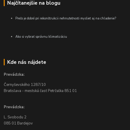
Najčítanejšie na blogu
Prečo je dobré pri rekonštrukcii nehnuteľnosti myslieť aj na chladenie?
Ako si vybrať správnu klimatizáciu
Kde nás nájdete
Prevádzka:
Černyševského
1287/10
Bratislava - mestská časť Petržalka
851 01
Prevádzka:
L. Svobodu 2
085 01 Bardejov