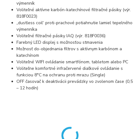
výmenník
Voliteľné aktívne karbón-katechínové filtračné pásiky (výr.
818F0023)
„dustless coil“ proti-prachové potiahnutie lamiel tepelného
výmenníka
Voliteľné filtračné pásiky IAQ (výr. 818F0036)
Farebný LED displej s možnosťou stmavenia
Možnosť do-objednania filtrov s aktívnym karbónom a
katechínom
Voliteľné WIFI ovládanie smartfónom, tabletom alebo PC
Voliteľne komfortné infračervené diaľkové ovládanie s
funkciou 8°C na ochranu proti mrazu (Single)
OFF časovač k deaktivácii prevádzky vo zvolenom čase (0,5
– 12 hodín)