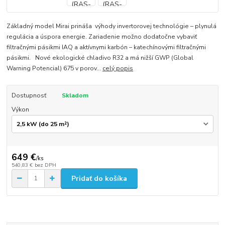
Základný model Mirai prináša výhody invertorovej technológie – plynulá
regulácia a úspora energie. Zariadenie možno dodatočne vybaviť
filtračnými pásikmi IAQ a aktívnymi karbón – katechínovými filtračnými
pásikmi. Nové ekologické chladivo R32 a má nižší GWP (Global
Warning Potencial) 675 v porov...
celý popis
Dostupnosť
Skladom
Výkon
649 €
/
ks
540,83 €
bez DPH
Pridať do košíka