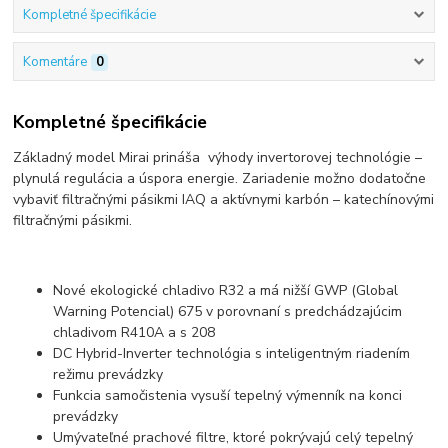
Kompletné špecifikácie
Komentáre
0
Kompletné špecifikácie
Základný model Mirai prináša výhody invertorovej technológie –
plynulá regulácia a úspora energie. Zariadenie možno dodatočne
vybaviť filtračnými pásikmi IAQ a aktívnymi karbón – katechínovými
filtračnými pásikmi.
Nové ekologické chladivo R32 a má nižší GWP (Global
Warning Potencial) 675 v porovnaní s predchádzajúcim
chladivom R410A a s 208
DC Hybrid-Inverter technológia s inteligentným riadením
režimu prevádzky
Funkcia samočistenia vysuší tepelný výmenník na konci
prevádzky
Umývateľné prachové filtre, ktoré pokrývajú celý tepelný