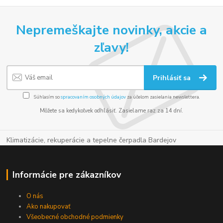
Nepremeškajte novinky, akcie a
zľavy!
Prihlásiť sa
Súhlasím so
spracovaním osobných údajov
za účelom zasielania newslettera.
Môžete sa kedykoľvek odhlásiť. Zasielame raz za 14 dní.
Klimatizácie, rekuperácie a tepelne čerpadla Bardejov
Informácie pre zákazníkov
O nás
Ako nakupovať
Všeobecné obchodné podmienky