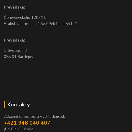
Prevádzka:
Černyševského
1287/10
Bratislava - mestská časť Petržalka
851 01
Prevádzka:
L. Svobodu 2
085 01 Bardejov
Kontakty
Zákaznícka podpora Vychladene.sk
+421 948 040 407
(Po-Pia, 8-16 hod.)