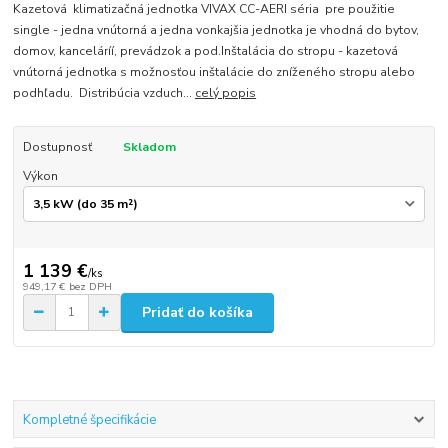
Kazetová klimatizačná jednotka VIVAX CC-AERI séria pre použitie
single - jedna vnútorná a jedna vonkajšia jednotka je vhodná do bytov,
domov, kanceláríí, prevádzok a pod.Inštalácia do stropu - kazetová
vnútorná jednotka s možnosťou inštalácie do zníženého stropu alebo
podhľadu. Distribúcia vzduch...
celý popis
Dostupnosť
Skladom
Výkon
1 139 €
/
ks
949,17 €
bez DPH
Pridať do košíka
Kompletné špecifikácie