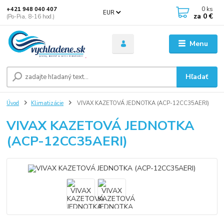
0
ks
+421 948 040 407
EUR
za
0 €
(Po-Pia, 8-16 hod.)
Menu
Hľadať
Úvod
Klimatizácie
VIVAX KAZETOVÁ JEDNOTKA (ACP-12CC35AERI)
VIVAX KAZETOVÁ JEDNOTKA
(ACP-12CC35AERI)