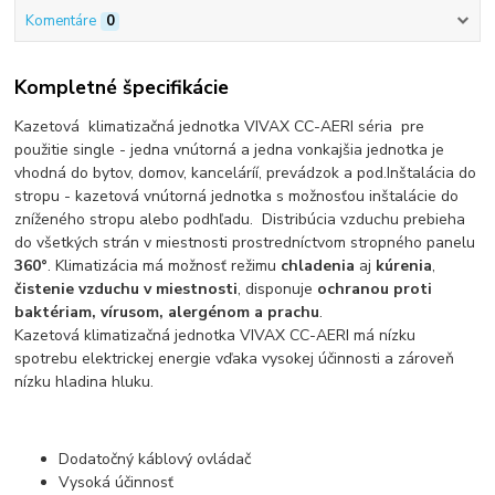
Komentáre
0
Kompletné špecifikácie
Kazetová klimatizačná jednotka VIVAX CC-AERI séria pre
použitie single - jedna vnútorná a jedna vonkajšia jednotka je
vhodná do bytov, domov, kanceláríí, prevádzok a pod.Inštalácia do
stropu - kazetová vnútorná jednotka s možnosťou inštalácie do
zníženého stropu alebo podhľadu. Distribúcia vzduchu prebieha
do všetkých strán v miestnosti prostredníctvom stropného panelu
360°
. Klimatizácia má možnosť režimu
chladenia
aj
kúrenia
,
čistenie vzduchu v miestnosti
, disponuje
ochranou proti
baktériam, vírusom, alergénom a prachu
.
Kazetová klimatizačná jednotka VIVAX CC-AERI má nízku
spotrebu elektrickej energie vďaka vysokej účinnosti a zároveň
nízku hladina hluku.
Dodatočný káblový ovládač
Vysoká účinnosť