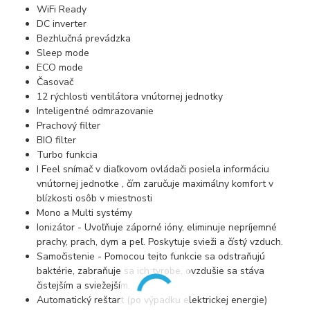
WiFi Ready
DC inverter
Bezhlučná prevádzka
Sleep mode
ECO mode
Časovač
12 rýchlosti ventilátora vnútornej jednotky
Inteligentné odmrazovanie
Prachový filter
BIO filter
Turbo funkcia
I Feel snímač v diaľkovom ovládači posiela informáciu
vnútornej jednotke , čím zaručuje maximálny komfort v
blízkosti osôb v miestnosti
Mono a Multi systémy
Ionizátor - Uvoľňuje záporné ióny, eliminuje nepríjemné
prachy, prach, dym a peľ. Poskytuje svieži a čístý vzduch.
Samočistenie - Pomocou tejto funkcie sa odstraňujú
baktérie, zabraňuje sa ich tvrobe, ovzdušie sa stáva
čistejším a sviežejším.
Automatický reštart (po výpadku elektrickej energie)