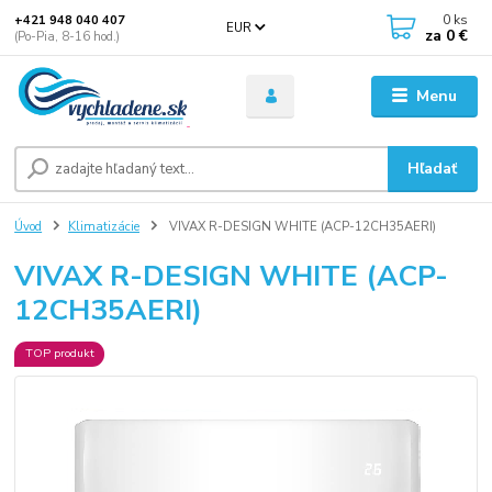
0
ks
+421 948 040 407
EUR
za
0 €
(Po-Pia, 8-16 hod.)
Menu
Hľadať
Úvod
Klimatizácie
VIVAX R-DESIGN WHITE (ACP-12CH35AERI)
VIVAX R-DESIGN WHITE (ACP-
12CH35AERI)
TOP produkt