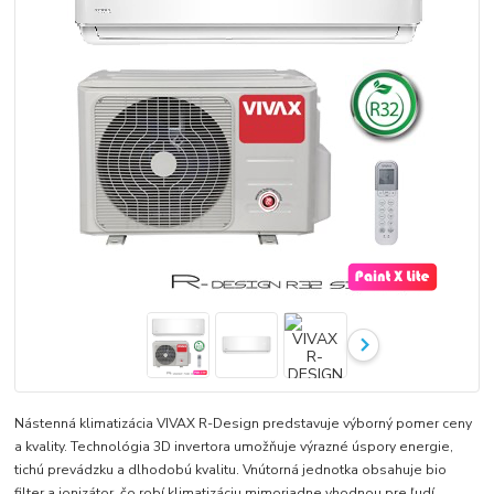
Nástenná klimatizácia VIVAX R-Design predstavuje výborný pomer ceny
a kvality. Technológia 3D invertora umožňuje výrazné úspory energie,
tichú prevádzku a dlhodobú kvalitu. Vnútorná jednotka obsahuje bio
filter a ionizátor, čo robí klimatizáciu mimoriadne vhodnou pre ľudí