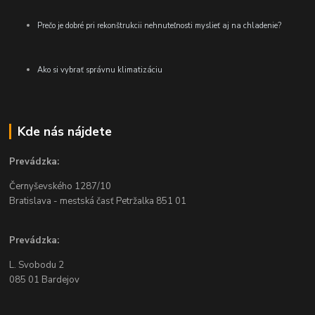
Prečo je dobré pri rekonštrukcii nehnuteľnosti myslieť aj na chladenie?
Ako si vybrať správnu klimatizáciu
Kde nás nájdete
Prevádzka:
Černyševského
1287/10
Bratislava - mestská časť Petržalka
851 01
Prevádzka:
L. Svobodu 2
085 01 Bardejov