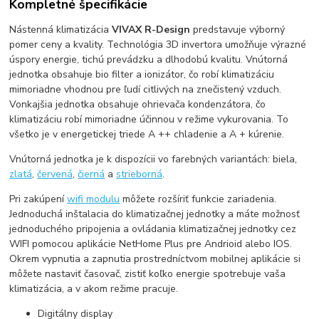
Kompletné špecifikácie
Nástenná klimatizácia
VIVAX R-Design
predstavuje výborný
pomer ceny a kvality. Technológia 3D invertora umožňuje výrazné
úspory energie, tichú prevádzku a dlhodobú kvalitu. Vnútorná
jednotka obsahuje bio filter a ionizátor, čo robí klimatizáciu
mimoriadne vhodnou pre ľudí citlivých na znečistený vzduch.
Vonkajšia jednotka obsahuje ohrievača kondenzátora, čo
klimatizáciu robí mimoriadne účinnou v režime vykurovania. To
všetko je v energetickej triede A ++ chladenie a A + kúrenie.
Vnútorná jednotka je k dispozícii vo farebných variantách: biela,
zlatá
,
červená
,
čierná
a
strieborná
.
Pri zakúpení
wifi modulu
môžete rozšíriť funkcie zariadenia.
Jednoduchá inštalacia do klimatizačnej jednotky a máte možnosť
jednoduchého pripojenia a ovládania klimatizačnej jednotky cez
WIFI pomocou aplikácie NetHome Plus pre Andrioid alebo IOS.
Okrem vypnutia a zapnutia prostredníctvom mobilnej aplikácie si
môžete nastaviť časovač, zistiť koľko energie spotrebuje vaša
klimatizácia, a v akom režime pracuje.
Digitálny display