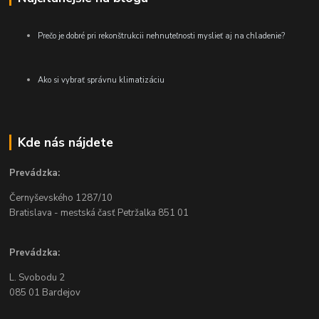
Prečo je dobré pri rekonštrukcii nehnuteľnosti myslieť aj na chladenie?
Ako si vybrať správnu klimatizáciu
Kde nás nájdete
Prevádzka:
Černyševského
1287/10
Bratislava - mestská časť Petržalka
851 01
Prevádzka:
L. Svobodu 2
085 01 Bardejov