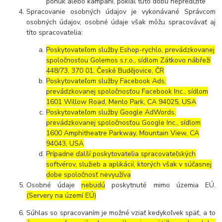
ponúk alebo kampaní, pokiaľ túto dobu nepredĺžite
Spracovanie osobných údajov je vykonávané Správcom
osobných údajov, osobné údaje však môžu spracovávať aj
títo spracovatelia:
Poskytovateľom služby Eshop-rychlo, prevádzkovanej
spoločnosťou Golemos s.r.o., sídlom Zátkovo nábřeží
448/73, 370 01, České Budějovice, ČR
Poskytovateľom služby Facebook Ads,
prevádzkovanej spoločnosťou Facebook Inc., sídlom
1601 Willow Road, Menlo Park, CA 94025, USA
Poskytovateľom služby Google AdWords,
prevádzkovanej spoločnosťou Google Inc., sídlom
1600 Amphitheatre Parkway, Mountain View, CA
94043, USA
Prípadne ďalší poskytovatelia spracovateľských
softvérov, služieb a aplikácií, ktorých však v súčasnej
dobe spoločnosť nevyužíva
Osobné údaje
nebudú
poskytnuté mimo územia EÚ.
(Servery na území EÚ)
Súhlas so spracovaním je možné vziať kedykoľvek späť, a to