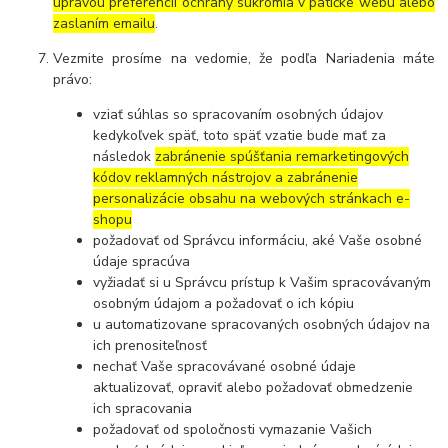
úpravou preferencií ochrany súkromia v pätičke webu alebo
zaslaním emailu
.
Vezmite prosíme na vedomie, že podľa Nariadenia máte
právo:
vziať súhlas so spracovaním osobných údajov
kedykoľvek späť, toto späť vzatie bude mať za
následok
zabránenie spúšťania remarketingových
kódov reklamných nástrojov a zabránenie
personalizácie obsahu na webových stránkach e-
shopu
požadovať od Správcu informáciu, aké Vaše osobné
údaje spracúva
vyžiadať si u Správcu prístup k Vašim spracovávaným
osobným údajom a požadovať o ich kópiu
u automatizovane spracovaných osobných údajov na
ich prenositeľnosť
nechať Vaše spracovávané osobné údaje
aktualizovať, opraviť alebo požadovať obmedzenie
ich spracovania
požadovať od spoločnosti vymazanie Vašich