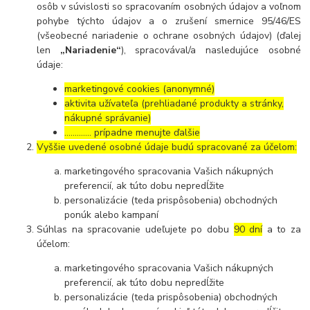
osôb v súvislosti so spracovaním osobných údajov a voľnom
pohybe týchto údajov a o zrušení smernice 95/46/ES
(všeobecné nariadenie o ochrane osobných údajov) (ďalej
len
„Nariadenie“
), spracovával/a nasledujúce osobné
údaje:
marketingové cookies (anonymné)
aktivita užívateľa (prehliadané produkty a stránky,
nákupné správanie)
…………. prípadne menujte ďalšie
Vyššie uvedené osobné údaje budú spracované za účelom:
marketingového spracovania Vašich nákupných
preferencií, ak túto dobu nepredĺžite
personalizácie (teda prispôsobenia) obchodných
ponúk alebo kampaní
Súhlas na spracovanie udeľujete po dobu
90 dní
a to za
účelom:
marketingového spracovania Vašich nákupných
preferencií, ak túto dobu nepredĺžite
personalizácie (teda prispôsobenia) obchodných