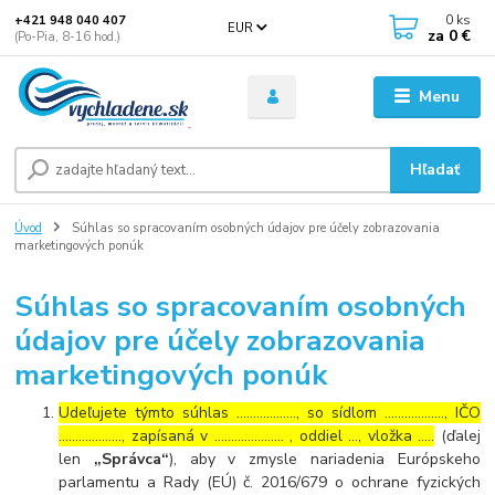
0
ks
+421 948 040 407
EUR
za
0 €
(Po-Pia, 8-16 hod.)
Menu
Hľadať
Úvod
Súhlas so spracovaním osobných údajov pre účely zobrazovania
marketingových ponúk
Súhlas so spracovaním osobných
údajov pre účely zobrazovania
marketingových ponúk
Udeľujete týmto súhlas ……………..., so sídlom ………………, IČO
………………., zapísaná v ………………… , oddiel …, vložka …..
(ďalej
len
„Správca“
), aby v zmysle nariadenia Európskeho
parlamentu a Rady (EÚ) č. 2016/679 o ochrane fyzických