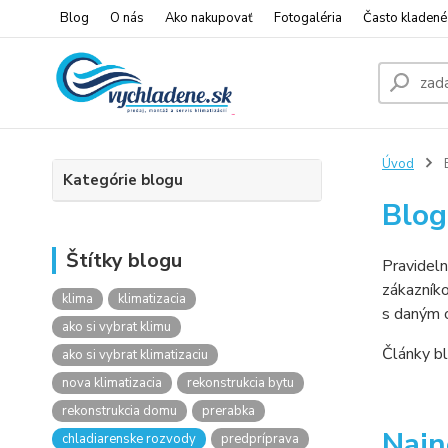
Blog
O nás
Ako nakupovať
Fotogaléria
Často kladené
Úvod
Kategórie blogu
Blog
Štítky blogu
Pravideln
zákazníko
klima
klimatizacia
s daným 
ako si vybrat klimu
Články bl
ako si vybrat klimatizaciu
nova klimatizacia
rekonstrukcia bytu
rekonstrukcia domu
prerabka
Najn
chladiarenske rozvody
predpríprava