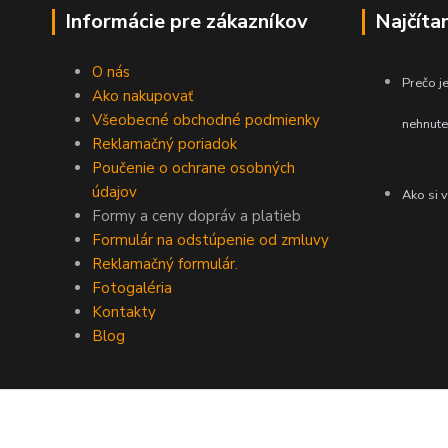
Informácie pre zákazníkov
Najčíta
O nás
Prečo je
Ako nakupovať
Všeobecné obchodné podmienky
nehnute
Reklamačný poriadok
Poučenie o ochrane osobných
údajov
Ako si 
Formy a ceny dopráv a platieb
Formulár na odstúpenie od zmluvy
Reklamačný formulár.
Fotogaléria
Kontakty
Blog