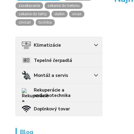
zasekavanie
sekanie do betonu
sekanie do tehly
daikin
vivax
sinclair
toshiba
Klimatizácie
Tepelné čerpadlá
Montáž a servis
Rekuperácie a
vzduchotechnika
Doplnkový tovar
Blog