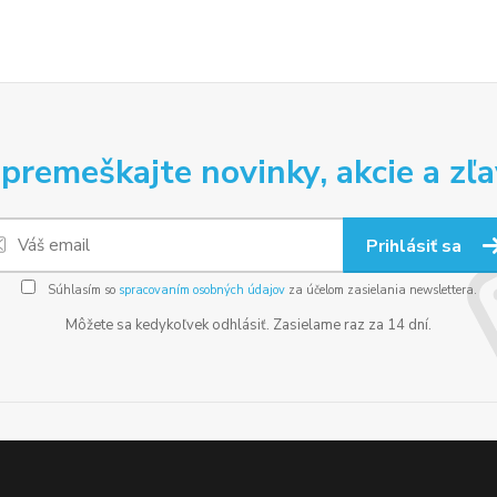
premeškajte novinky, akcie a zľa
Prihlásiť sa
Súhlasím so
spracovaním osobných údajov
za účelom zasielania newslettera.
Môžete sa kedykoľvek odhlásiť. Zasielame raz za 14 dní.