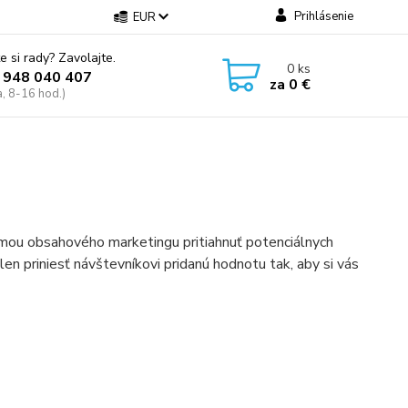
Prihlásenie
EUR
e si rady? Zavolajte.
0
ks
 948 040 407
za
0 €
a, 8-16 hod.)
rmou obsahového marketingu pritiahnuť potenciálnych
n priniesť návštevníkovi pridanú hodnotu tak, aby si vás