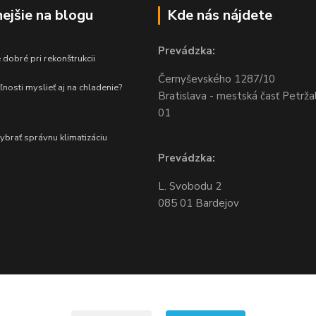
nejšie na blogu
Kde nás nájdete
Prevádzka:
 dobré pri rekonštrukcii
Černyševského
1287/10
ľnosti myslieť aj na chladenie?
Bratislava - mestská časť Petrža
01
vybrať správnu klimatizáciu
Prevádzka:
L. Svobodu 2
085 01 Bardejov