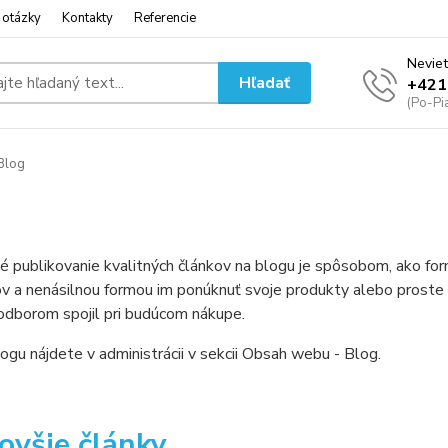
 otázky
Kontakty
Referencie
Neviet
Hľadať
+421
(Po-Pi
Blog
é publikovanie kvalitných článkov na blogu je spôsobom, ako fo
v a nenásilnou formou im ponúknuť svoje produkty alebo proste le
odborom spojil pri budúcom nákupe.
ogu nájdete v administrácii v sekcii Obsah webu - Blog.
ovšie články